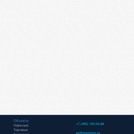
Объекты
+7 (495) 150-03-88
Офисные
Торговые
av@metrixrg.ru