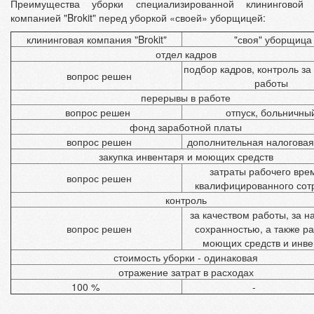
Преимущества уборки специализированной клининговой
компанией "Brokit" перед уборкой «своей» уборщицей:
клининговая компания "Brokit"
"своя" уборщица
отдел кадров
подбор кадров, контроль за
вопрос решен
работы
перерывы в работе
вопрос решен
отпуск, больничны
фонд заработной платы
вопрос решен
дополнительная налоговая
закупка инвентаря и моющих средств
затраты рабочего вре
вопрос решен
квалифицированного сот
контроль
за качеством работы, за н
вопрос решен
сохранностью, а также р
моющих средств и инве
стоимость уборки - одинаковая
отражение затрат в расходах
100 %
-