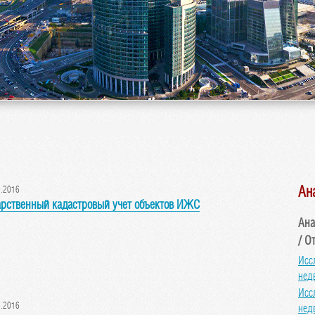
Ан
.2016
арственный кадастровый учет объектов ИЖС
Ана
/ О
Исс
нед
Исс
.2016
нед