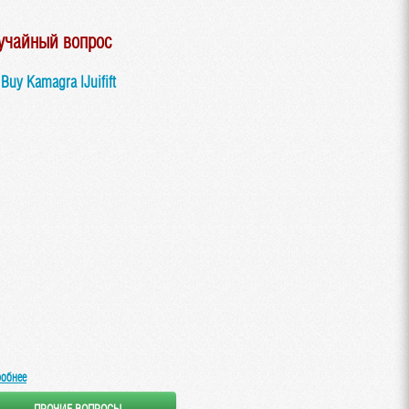
учайный вопрос
 Buy Kamagra lJuifift