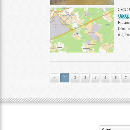
03.05
Одобр
Недале
Обшарна
оздоро
«
1
2
3
4
5
6
7