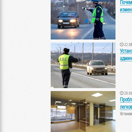
Почем
измен
22.08
Устан
админ
20.05
Пробл
легко
Устано