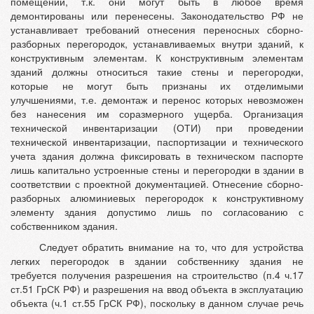
помещений, т.к. они могут быть в любое время
демонтированы или перенесены. Законодательство РФ не
устанавливает требований отнесения переносных сборно-
разборных перегородок, устанавливаемых внутри зданий, к
конструктивным элементам. К конструктивным элементам
зданий должны относиться такие стены и перегородки,
которые не могут быть признаны их отделимыми
улучшениями, т.е. демонтаж и перенос которых невозможен
без нанесения им соразмерного ущерба. Организация
технической инвентаризации (ОТИ) при проведении
технической инвентаризации, паспортизации и технического
учета здания должна фиксировать в техническом паспорте
лишь капитально устроенные стены и перегородки в здании в
соответствии с проектной документацией. Отнесение сборно-
разборных алюминиевых перегородок к конструктивному
элементу здания допустимо лишь по согласованию с
собственником здания.
Следует обратить внимание на то, что для устройства
легких перегородок в здании собственнику здания не
требуется получения разрешения на строительство (п.4 ч.17
ст.51 ГрСК РФ) и разрешения на ввод объекта в эксплуатацию
объекта (ч.1 ст.55 ГрСК РФ), поскольку в данном случае речь