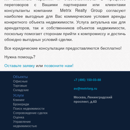
переговоров с Вашими партнерами или клиентами
консультанты компании Metrix Realty Group согласуют
наиболее выгодные для Вас коммерческие условия аренды
конкретного объекта недвижимости. Услуга актуальна как для
арендаторов, так и собственников объектов недвижимости,
поскольку помогает сторонам прийти к компромиссу и достичь
обоюдно выгодных условий сделки.
Все юридические консультации предоставляются бесплатно!
Нужна помощь?
Оставьте заявку
или
позвоните нам!
Объекты
+7 (495) 150-03-88
Офисные
Торговые
av@metrixrg.ru
Складские
Услуги
Москва, Ленинградский
Клининг
проспект, д.63
Брокеридж
Поиск недвижимости
Сопровождение сделок
Оценка
Управление
недвижимостью