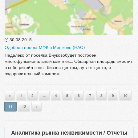
30.08.2015
Одобрен проект МФК в Мешково (НАО)
Недалеко от поселка Внуковобудет построен
многофункциональный комплекс. Обшарная площадь вместит
в себе ритейл-зоны, бизнес-центры, аутлет-центр, и
оздоровительный комплекс.
«
1
2
...
4
5
6
7
8
9
10
11
12
»
Аналитика рынка нежвижимости / Отчеты