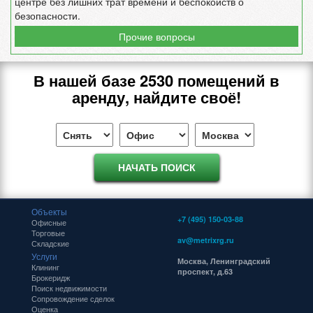
центре без лишних трат времени и беспокойств о
безопасности.
Прочие вопросы
В нашей базе
2530
помещений в
аренду, найдите своё!
Объекты
+7 (495) 150-03-88
Офисные
Торговые
av@metrixrg.ru
Складские
Услуги
Москва, Ленинградский
Клининг
проспект, д.63
Брокеридж
Поиск недвижимости
Сопровождение сделок
Оценка