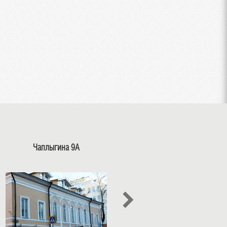
Чаплыгина 9А
Кривоколенный 10 стр.5