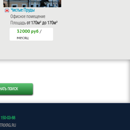
Чистые Пруды
Чистые Пруды
Офисное помещение
Офисное помещение
Площадь
от 170м² до 170м²
Москва, Кривоколенный пер. ,
дом 10 , стр. 5
32000 руб
/
Уточняйте доступные
месяц
площади у менеджера
 150-03-88
RIXRG.RU