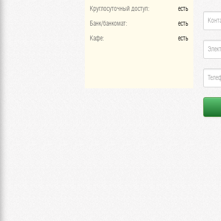
Круглосуточный доступ:
есть
Банк/банкомат:
есть
Кафе:
есть