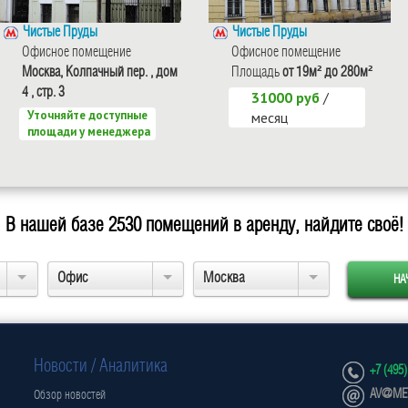
Чистые Пруды
Чистые Пруды
Офисное помещение
Офисное помещение
Москва, Колпачный пер. , дом
Площадь
от 19м² до 280м²
4 , стр. 3
31000 руб
/
Уточняйте доступные
месяц
площади у менеджера
В нашей базе
2530
помещений в аренду, найдите своё!
Офис
Москва
Новости / Аналитика
+7 (495)
AV@MET
Обзор новостей