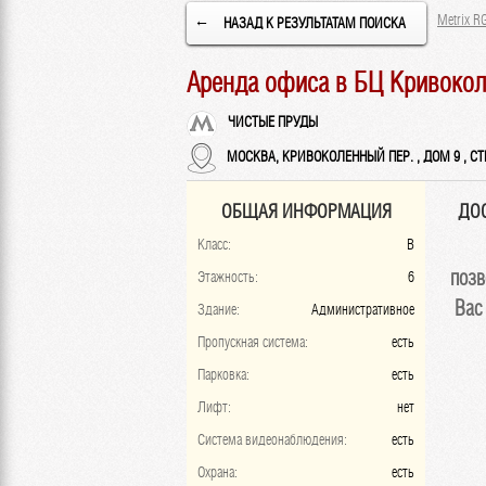
Metrix R
←
НАЗАД К РЕЗУЛЬТАТАМ ПОИСКА
Аренда офиса в БЦ Кривокол
ЧИСТЫЕ ПРУДЫ
МОСКВА, КРИВОКОЛЕННЫЙ ПЕР. , ДОМ 9 , СТР
ОБЩАЯ ИНФОРМАЦИЯ
ДО
Класс:
B
позв
Этажность:
6
Вас
Здание:
Административное
Пропускная система:
есть
Парковка:
есть
Лифт:
нет
Система видеонаблюдения:
есть
Охрана:
есть