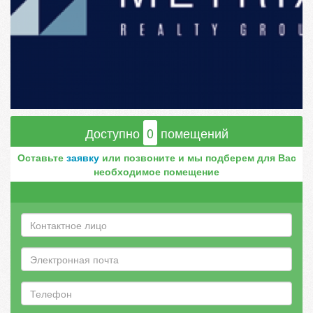
Доступно
0
помещений
Оставьте
заявку
или позвоните и мы подберем для Вас
необходимое помещение