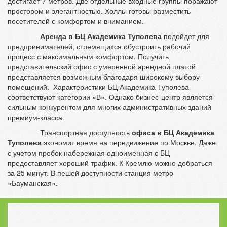
достигает 7 метров. Две отдельные входные группы поражают
простором и элегантностью. Холлы готовы разместить
посетителей с комфортом и вниманием.
Аренда в БЦ Академика Туполева
подойдет для
предпринимателей, стремящихся обустроить рабочий
процесс с максимальным комфортом. Получить
представительский офис с умеренной арендной платой
представляется возможным благодаря широкому выбору
помещений. Характеристики БЦ Академика Туполева
соответствуют категории «В». Однако бизнес-центр является
сильным конкурентом для многих административных зданий
премиум-класса.
Транспортная доступность
офиса в БЦ Академика
Туполева
экономит время на передвижение по Москве. Даже
с учетом пробок набережная одноименная с БЦ
предоставляет хороший трафик. К Кремлю можно добраться
за 25 минут. В пешей доступности станция метро
«Бауманская».