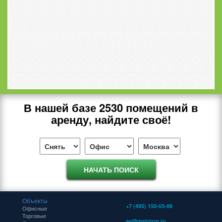
В нашей базе
2530
помещений в
аренду, найдите своё!
Объекты
+7 (495) 150-03-88
Офисные
Торговые
av@metrixrg.ru