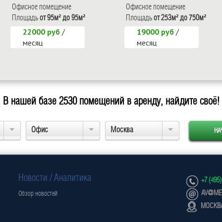
Офисное помещение
Офисное помещение
Площадь
от 95м² до 95м²
Площадь
от 253м² до 750м²
22000 руб
/
19000 руб
/
месяц
месяц
В нашей базе
2530
помещений в аренду, найдите своё!
Офис
Москва
Новости / Аналитика
+7 (495)
AV@MET
Обзор новостей
МОСКВА