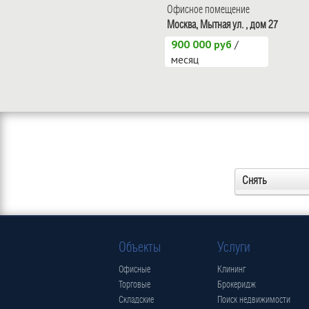
Офисное помещение
Москва, Мытная ул. , дом 27
900 000 руб
/
месяц
Снять
Объекты
Услуги
Офисные
Клининг
Торговые
Брокеридж
Складские
Поиск недвижимости