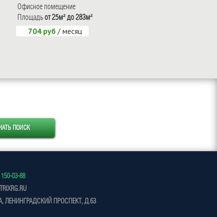
Офисное помещение
Офисное помещение
Площадь
от 25м² до 283м²
Площадь
от 155м² до 155м²
704 руб
/ месяц
8000 руб
/ месяц
 150-03-88
RIXRG.RU
, ЛЕНИНГРАДСКИЙ ПРОСПЕКТ, Д.63