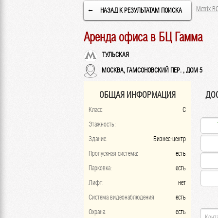
Metrix R
←
НАЗАД К РЕЗУЛЬТАТАМ ПОИСКА
Аренда офиса в БЦ Гамма
ТУЛЬСКАЯ
МОСКВА, ГАМСОНОВСКИЙ ПЕР. , ДОМ 5
ОБЩАЯ ИНФОРМАЦИЯ
ДО
Класс:
C
Этажность:
Здание:
Бизнес-центр
Пропускная система:
есть
Парковка:
есть
Лифт:
нет
Система видеонаблюдения:
есть
Охрана:
есть