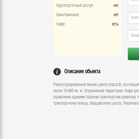
Круглосуточный доступ:
нет
Банк/банкомат:
нет
Кафе:
есть
Описание объекта
Реконструированный бизнес-центр класса В, состоящ
около 10 800 кв. м. Огороженная территория. Кафе д
управление зданием.Удобная транспортная развязка. 
транспортному кольцу, Варшавскому шоссе, Люсиновск