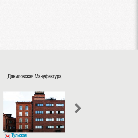
Даниловская Мануфактура
Afi на Павелецкой
Тульская
Тульская