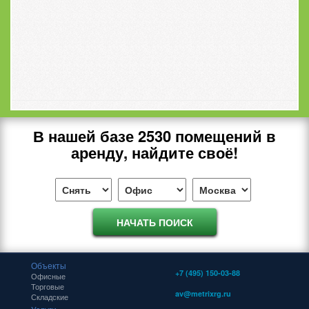
В нашей базе
2530
помещений в
аренду, найдите своё!
Объекты
+7 (495) 150-03-88
Офисные
Торговые
av@metrixrg.ru
Складские