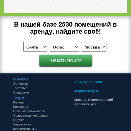
В нашей базе
2530
помещений в
аренду, найдите своё!
Объекты
+7 (495) 150-03-88
Офисные
Торговые
av@metrixrg.ru
Складские
Услуги
Москва, Ленинградский
Клининг
проспект, д.63
Брокеридж
Поиск недвижимости
Сопровождение сделок
Оценка
Управление
недвижимостью