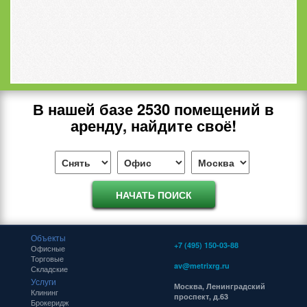
В нашей базе
2530
помещений в
аренду, найдите своё!
Объекты
+7 (495) 150-03-88
Офисные
Торговые
av@metrixrg.ru
Складские
Услуги
Москва, Ленинградский
Клининг
проспект, д.63
Брокеридж