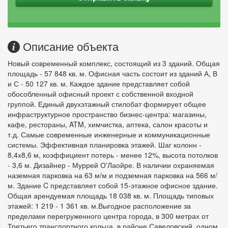
Описание объекта
Новый современный комплекс, состоящий из 3 зданий. Общая
площадь - 57 848 кв. м. Офисная часть состоит из зданий А, В
и С - 50 127 кв. м. Каждое здание представляет собой
обособленный офисный проект с собственной входной
группой. Единый двухэтажный стилобат формирует общее
инфраструктурное пространство бизнес-центра: магазины,
кафе, рестораны, ATM, химчистка, аптека, салон красоты и
т.д. Самые современные инженерные и коммуникационные
системы. Эффективная планировка этажей. Шаг колонн -
8,4х8,6 м, коэффициент потерь - менее 12%, высота потолков
- 3,6 м. Дизайнер - Муррей О'Лаойре. В наличии охраняемая
наземная парковка на 63 м/м и подземная парковка на 566 м/
м. Здание C представляет собой 15-этажное офисное здание.
Общая арендуемая площадь 18 038 кв. м. Площадь типовых
этажей: 1 219 - 1 361 кв. м.Выгодное расположение за
пределами перегруженного центра города, в 300 метрах от
Третьего транспортного кольца, в районе Савеловский, одном