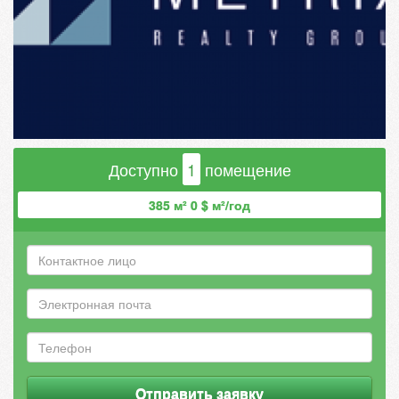
Доступно
1
помещение
385 м² 0 $ м²/год
Отправить заявку