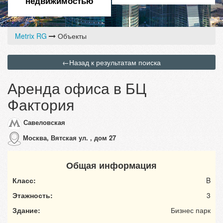
недвижимостью
Metrix RG
Объекты
←
Назад к результатам поиска
Аренда офиса в БЦ
Фактория
Савеловская
Москва, Вятская ул. , дом 27
Общая информация
Класс:
B
Этажность:
3
Здание:
Бизнес парк