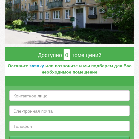
Доступно
0
помещений
Оставьте
заявку
или позвоните и мы подберем для Вас
необходимое помещение