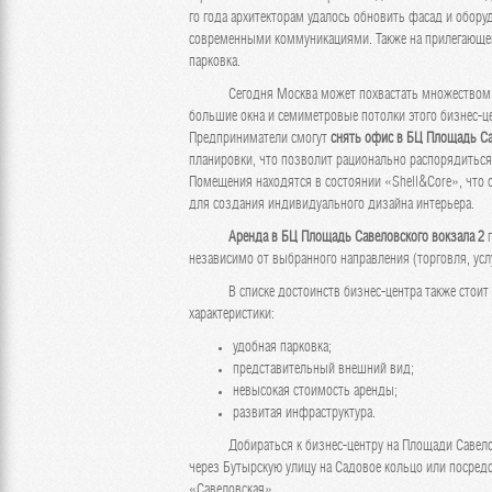
го года архитекторам удалось обновить фасад и обор
современными коммуникациями. Также на прилегающей
парковка.
Сегодня Москва может похвастать множеством р
большие окна и семиметровые потолки этого бизнес-ц
Предприниматели смогут
снять офис в БЦ Площадь Са
планировки, что позволит рационально распорядитьс
Помещения находятся в состоянии «Shell&Core», что
для создания индивидуального дизайна интерьера.
Аренда в БЦ Площадь Савеловского вокзала 2
п
независимо от выбранного направления (торговля, усл
В списке достоинств бизнес-центра также стоит 
характеристики:
удобная парковка;
представительный внешний вид;
невысокая стоимость аренды;
развитая инфраструктура.
Добираться к бизнес-центру на Площади Савеловс
через Бутырскую улицу на Садовое кольцо или посред
«Савеловская».