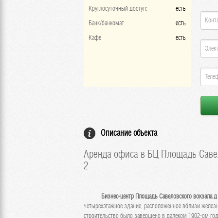
Круглосуточный доступ:
есть
Банк/банкомат:
есть
Кафе:
есть
Описание объекта
Аренда офиса в БЦ Площадь Савел
2
Бизнес-центр Площадь Савеловского вокзала д
четырехэтажное здание, расположенное вблизи желез
строительство было завершено в далеком 1902-ом год