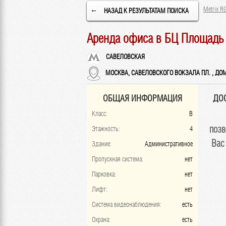
Metrix R
←
НАЗАД К РЕЗУЛЬТАТАМ ПОИСКА
Аренда офиса в БЦ Площадь 
САВЕЛОВСКАЯ
МОСКВА, САВЕЛОВСКОГО ВОКЗАЛА ПЛ. , ДОМ
ОБЩАЯ ИНФОРМАЦИЯ
ДО
Класс:
B
позв
Этажность:
4
Вас
Здание:
Административное
Пропускная система:
нет
Парковка:
нет
Лифт:
нет
Система видеонаблюдения:
есть
Охрана:
есть