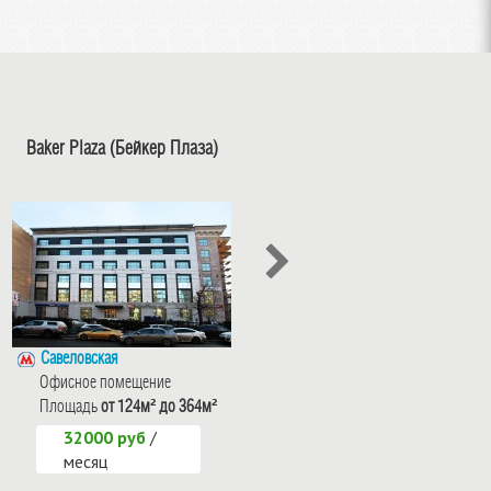
Baker Plaza (Бейкер Плаза)
Фактория
Савеловская
Савеловская
Офисное помещение
Офисное помещение
Площадь
от 124м² до 364м²
Площадь
от 81м² до 1647м²
32000 руб
/
14000 руб
/
месяц
месяц