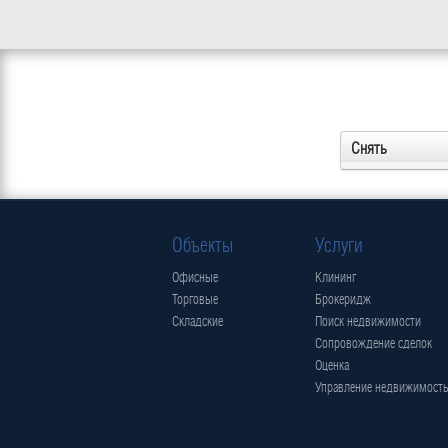
Снять
Объекты
Услуги
Офисные
Клининг
Торговые
Брокеридж
Складские
Поиск недвижимости
Сопровождение сделок
Оценка
Управление недвижимост