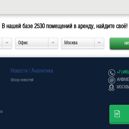
В нашей базе
2530
помещений в аренду, найдите своё!
Офис
Москва
Новости / Аналитика
+7 (495)
AV@MET
Обзор новостей
МОСКВА
ью