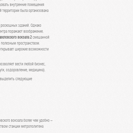
удовать внутренние помещения
 территории была организована
оскошных зданий. Однако
ентра поражают воображение.
веловского вокзала 2
смешанной
я полезным пространством.
 открывает широкие возможности
озволяет вести любой бизнес,
уги, оздоровление, медицина).
выделить следующие
кого вокзала более чем удобно –
ством станции метрополитена