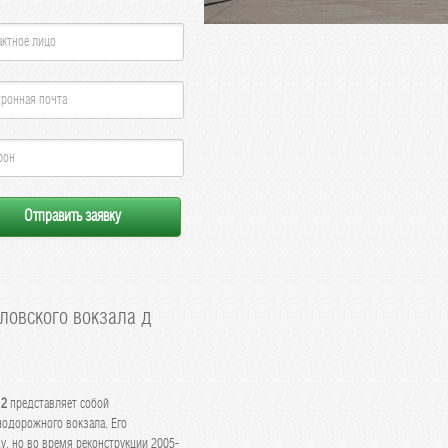
овского вокзала д
 2
представляет собой
нодорожного вокзала. Его
у, но во время реконструкции 2005-