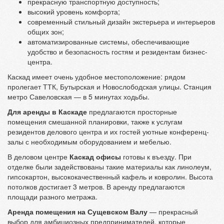
прекрасную транспортную доступность;
высокий уровень комфорта;
современный стильный дизайн экстерьера и интерьеров
общих зон;
автоматизированные системы, обеспечивающие
удобство и безопасность гостям и резидентам бизнес-
центра.
Каскад имеет очень удобное местоположение: рядом
пролегает ТТК, Бутырская и Новослободская улицы. Станция
метро Савеловская — в 5 минутах ходьбы.
Для аренды в Каскаде
предлагаются просторные
помещения смешанной планировки, также к услугам
резидентов делового центра и их гостей уютные конференц-
залы с необходимым оборудованием и мебелью.
В деловом центре
Каскад офисы
готовы к въезду. При
отделке были задействованы такие материалы как линолеум,
гипсокартон, высококачественный кафель и ковролин. Высота
потолков достигает 3 метров. В аренду предлагаются
площади разного метража.
Аренда помещения на Сущевском Валу
— прекрасный
выбор для амбициозных предпринимателей, которые